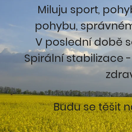
Miluju sport, pohy
pohybu, správnému 
V poslední době se
Spirální stabilizace 
zdra
Budu se těšit 